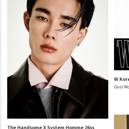
W Kor
Gost M
The Handsome X System Homme 26ss