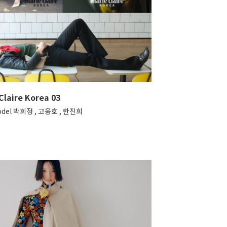
Claire Korea 03
odel 박희정 , 고웅호 , 한진희