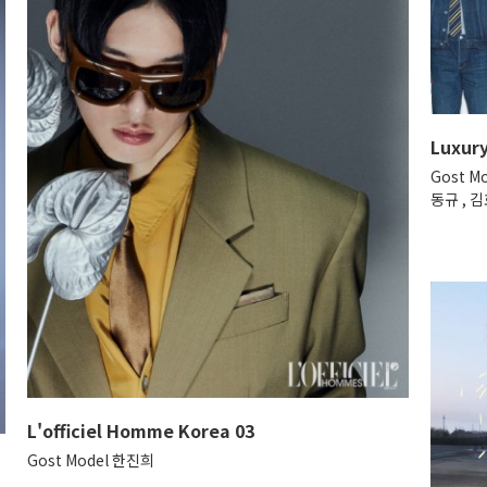
Luxur
Gost M
동규 , 김
L'officiel Homme Korea 03
Gost Model 한진희