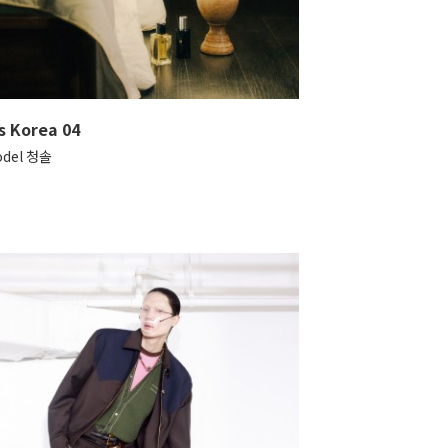
s Korea 04
odel 청솔