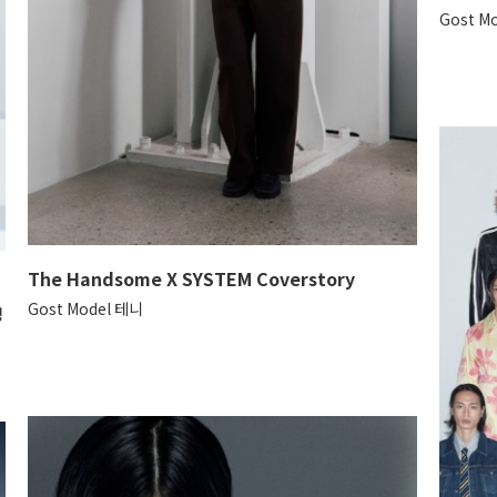
Gost M
The Handsome X SYSTEM Coverstory
Gost Model 테니
영