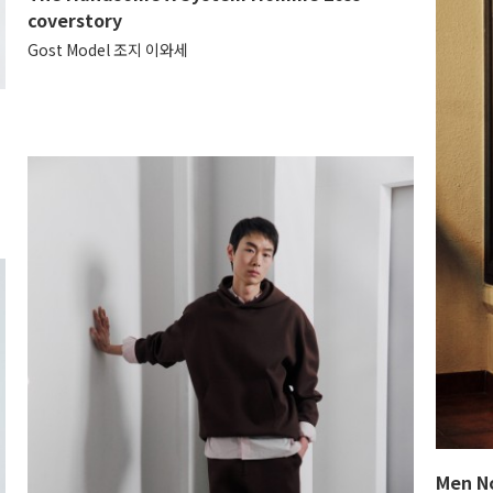
coverstory
Gost Model 조지 이와세
Men No