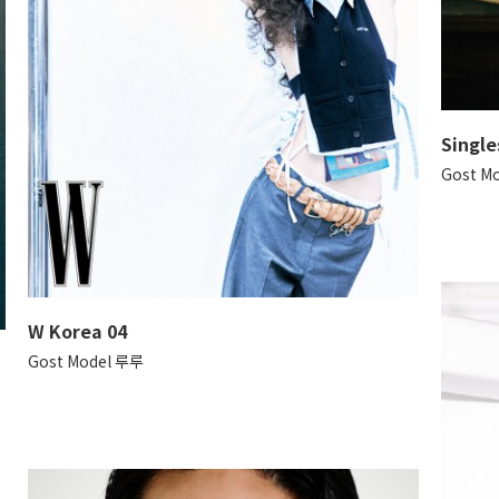
Single
Gost M
W Korea 04
Gost Model 루루